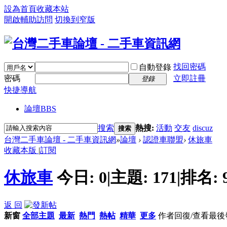
設為首頁
收藏本站
開啟輔助訪問
切換到窄版
找回密碼
自動登錄
密碼
立即註冊
登錄
快捷導航
論壇
BBS
搜索
熱搜:
活動
交友
discuz
搜索
台灣二手車論壇 - 二手車資訊網
»
論壇
›
認證車聯盟
›
休旅車
收藏本版
|
訂閱
休旅車
今日:
0
|
主題:
171
|
排名:
返 回
新窗
全部主題
最新
熱門
熱帖
精華
更多
作者
回復/查看
最後