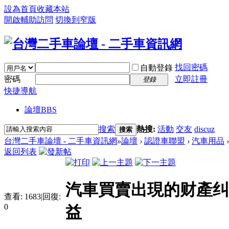
設為首頁
收藏本站
開啟輔助訪問
切換到窄版
找回密碼
自動登錄
密碼
立即註冊
登錄
快捷導航
論壇
BBS
搜索
熱搜:
活動
交友
discuz
搜索
台灣二手車論壇 - 二手車資訊網
»
論壇
›
認證車聯盟
›
汽車用品
›
返回列表
汽車買賣出現的财產纠
查看:
1683
|
回復:
0
益