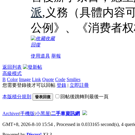
派
,义務（具體内容
公例》、《消费者权
收藏
回復
使用道具
舉報
返回列表
高級模式
B
Color
Image
Link
Quote
Code
Smilies
您需要登錄後才可以回帖
登錄
|
立即註冊
本版積分規則
回帖後跳轉到最後一頁
發表回復
Archiver
|
手機版
|
小黑屋
|
二手車資訊網
GMT+8, 2026-8-10 15:54
, Processed in 0.033165 second(s), 4 querie
Powered by
Discuz!
X3.3