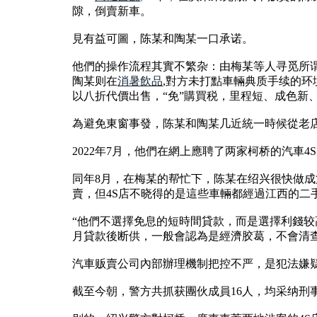
隙，倒賣新車。
見有益可圖，陈某和陶某一口承诺。
他們的操作流程其實不繁杂：由梅某等人寻觅所谓
陶某则在
消暑飲品
,對方未打點車輛典质手续的
以八折代價出售，“免”購買税，里程短、成色新
為避免東窗事發，陈某和陶某几近統一時候從老
2022年7月，他們在網上應聘了两家柯桥的汽車
同年8月，在梅某的帮忙下，陈某在绍兴很快做成第
賣，但4S店不晓得的是這些車輛都經過江西的二
“他們不選擇免息的短時間貸款，而是選擇利錢较
月貸款後断供，一般會認為是經濟胶葛，不會清
汽車贩賣公司內部辦理機制把控不严，是犯法嫌
截至今朝，警方共抓获團伙成員16人，均采纳刑事