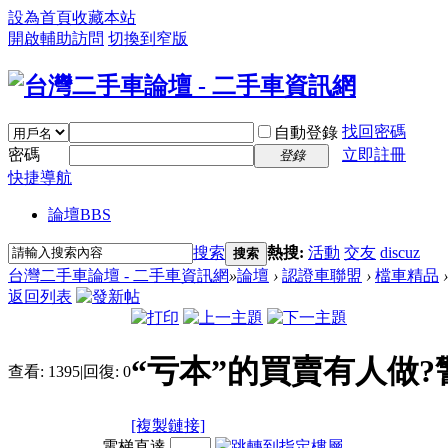
設為首頁
收藏本站
開啟輔助訪問
切換到窄版
找回密碼
自動登錄
密碼
立即註冊
登錄
快捷導航
論壇
BBS
搜索
熱搜:
活動
交友
discuz
搜索
台灣二手車論壇 - 二手車資訊網
»
論壇
›
認證車聯盟
›
檔車精品
›
返回列表
“亏本”的買賣有人做
查看:
1395
|
回復:
0
[複製鏈接]
電梯直達