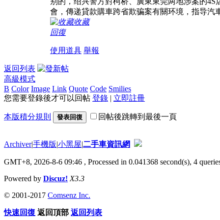
别的，绍兴警方對柯桥、廣東東莞两地涉案的4
會，傳递貸款購車跨省欺骗案有關环境，指导汽
收藏
回復
使用道具
舉報
返回列表
高級模式
B
Color
Image
Link
Quote
Code
Smilies
您需要登錄後才可以回帖
登錄
|
立即註冊
本版積分規則
回帖後跳轉到最後一頁
發表回復
Archiver
|
手機版
|
小黑屋
|
二手車資訊網
GMT+8, 2026-8-6 09:46
, Processed in 0.041368 second(s), 4 queries
Powered by
Discuz!
X3.3
© 2001-2017
Comsenz Inc.
快速回復
返回頂部
返回列表