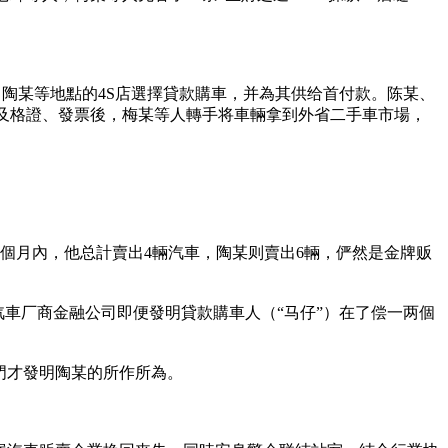
、陶某等地點的4S店選擇貸款購車，并為其供给首付款。陈某、
及格證、發票後，梅某等人轉手将車輛拿到外省二手車市場，
一個月內，他总計賣出4輛汽車，陶某则賣出6輛，俨然是金牌贩
汽車厂商金融公司即便發明貸款購車人（“马仔”）在了偿一两個
門才發明陶某的所作所為。