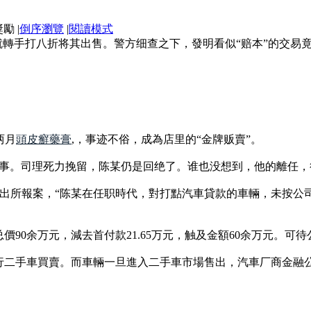
|
倒序瀏覽
|
閱讀模式
轉手打八折将其出售。警方细查之下，發明看似“赔本”的交易竟“
两月
頭皮癬藥膏
,，事迹不俗，成為店里的“金牌贩賣”。
中有事。司理死力挽留，陈某仍是回绝了。谁也没想到，他的離任
派出所報案，“陈某在任职時代，對打點汽車貸款的車輛，未按
價90余万元，減去首付款21.65万元，触及金額60余万元。
行二手車買賣。而車輛一旦進入二手車市場售出，汽車厂商金融