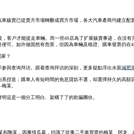
汽車贩賣已從賣方市場轉酿成買方市場，各大汽車產商均建立配
後，客户才能提走車輛。而一些4S店為了扩展贩賣事迹，在没有
号便可。如许做固然有危害，但因為車輛及格證、購車發票仍在4
買家？
即参與查询拜访。跟着查询拜访的深刻，更多疑點浮出水面
減肥
均系捏造；購車人有短時間的免息貸款不選，却選擇持久的高額
—梅某。
發明這是一個分工明白、架構了了的欺骗團伙。
某和陶某，因事情瓜葛，结識了從事二手車買賣的梅某、阿龙、老