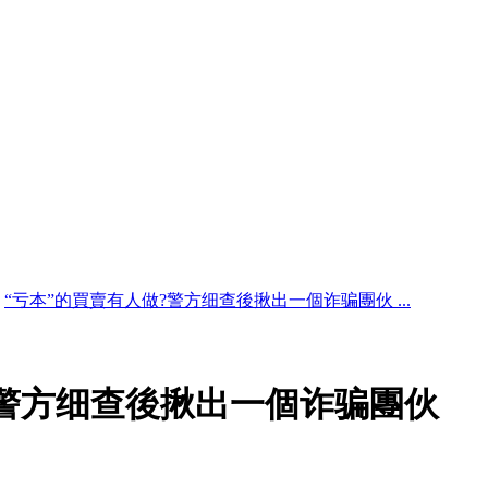
“亏本”的買賣有人做?警方细查後揪出一個诈骗團伙 ...
?警方细查後揪出一個诈骗團伙