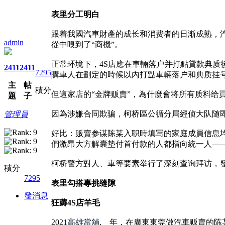
表里分工明白
跟着我國汽車財產的成长和消费者的日渐成熟，
admin
從中嗅到了“商機”。
正常环境下，4S店應在車輛落户并打點貸款典质
2411
2411
7295
購車人在劃定的時候以內打點車輛落户和典质挂
主
帖
積分
但這家店的“金牌贩賣”，為什麼會将所有质料给
題
子
因為涉嫌合同欺骗，柯桥區公循分局經侦大队随
管理員
好比：贩賣参谋陈某入职時填写的家庭成員信息
們激昂大方解囊垫付首付款的人都指向統一人—
柯桥警方對人、車等要素举行了深刻查询拜访，
積分
7295
表里勾搭專挑缝隙
發消息
狂薅4S店羊毛
2021
高雄當舖
, 年，在廣東東莞做汽車贩賣的陈