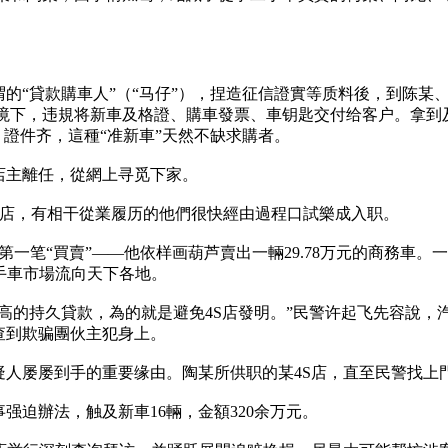
的“貸款購車人”（“马仔”），捏造征信證實等质料後，到陈某
环境下，违規将新車及格證、購車發票、車钥匙交付给客户。拿到
、證件齐，這種“准新車”天然不缺求購者。
店主離任，從網上寻觅下家。
4S店，有相干從業履历的他們很快經由過程口試樂成入职。
一笔“買賣”——他依样画葫芦賣出一輛29.78万元的商務車。
手車市場流向天下各地。
高的持久貸款，為的就是避免4S店發明。”民警许起飞先容說，
查到欺骗團伙主犯身上。
疑人屡屡到手的重要缘由。陶某所供职的某4S店，直至民警找上
强迫辦法，触及新車16輛，金額320余万元。