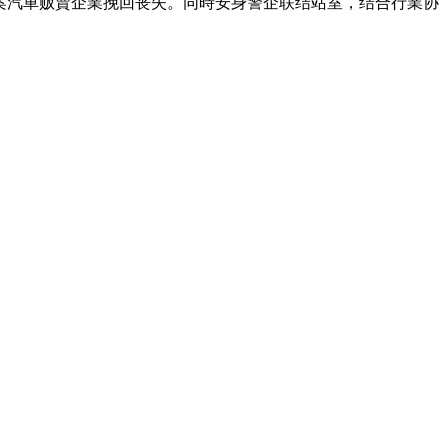
案汽車贩賣企業挽回丧失。同時安身警企联结站室，结合行業协