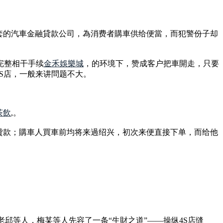
套的汽車金融貸款公司，為消费者購車供给便當，而犯警份子却
完整相干手续
金禾娛樂城
，的环境下，赞成客户把車開走，只要
S店，一般来讲問题不大。
茶飲
,。
貸款；購車人買車前均将来過绍兴，初次来便直接下单，而给他
邱等人，梅某等人先容了一条“生財之道”——操纵4S店缝