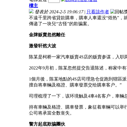
樓主
發表於 2024-2-5 19:06:17
|
只看該作者
不遠千里跨省貸款購車，購車人車還没“焐热”，就
傳递了一块兒“古怪”的欺骗案。
金牌贩賣忽然離任
激發轩然大波
陈某是柯桥一家汽車贩賣4S店的贩賣参谋，入职
2022年9月初，陈某忽然提交告退陈述，称家
1個月後，陈某地點的4S店司理急仓促跑到辖區
擅自将車輛及格證、購車發票交给購車客户。”
司理梳理了一下，该环境触及4車4名客户，車輛总
持有車輛及格證、購車發票，象征着車輛可以举
公司将承當全数丧失。
警方起底欺骗團伙