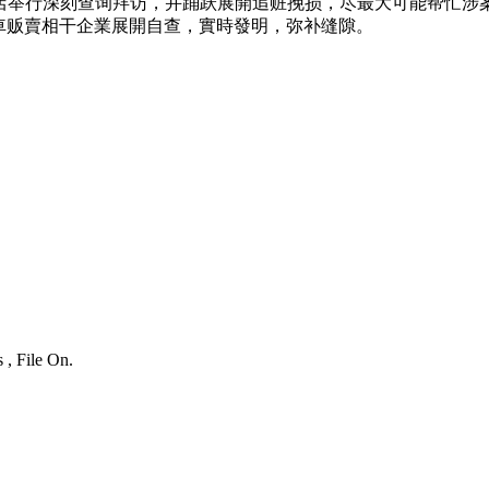
S店举行深刻查询拜访，并踊跃展開追赃挽损，尽最大可能帮忙涉
車贩賣相干企業展開自查，實時發明，弥补缝隙。
 , File On.