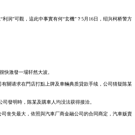
利润”可觀，這此中事實有何“玄機”？5月16日，绍兴柯桥警方
，很快激發一場轩然大波。
公司有關请求在門店打點上牌及車輛典质貸款手续，公司猜疑陈某
可待公司發明時，陈某及購車人均没法获得接洽。
公司丧失最大，依照與汽車厂商金融公司的合同商定，汽車贩賣