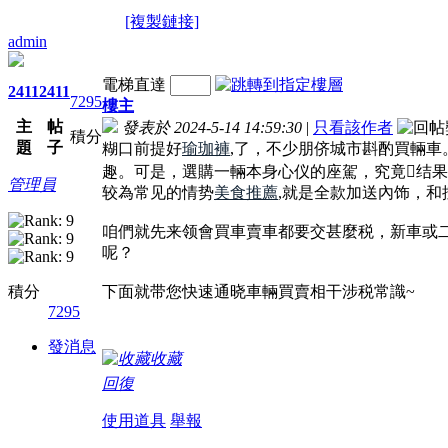
[複製鏈接]
admin
電梯直達
2411
2411
7295
樓主
主
帖
發表於 2024-5-14 14:59:30
|
只看該作者
積分
題
子
糊口前提好
瑜珈褲
,了，不少朋侪城市斟酌買輛
趣。可是，選購一輛本身心仪的座駕，究竟结
管理員
较為常见的情势
美食推薦
,就是全款加送內饰，
咱們就先来领會買車賣車都要交甚麼税，新車或
呢？
積分
下面就带您快速通晓車輛買賣相干涉税常識~
7295
發消息
收藏
回復
使用道具
舉報