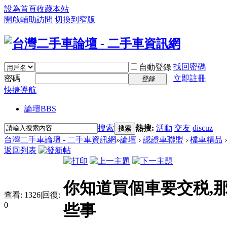
設為首頁
收藏本站
開啟輔助訪問
切換到窄版
找回密碼
自動登錄
密碼
立即註冊
登錄
快捷導航
論壇
BBS
搜索
熱搜:
活動
交友
discuz
搜索
台灣二手車論壇 - 二手車資訊網
»
論壇
›
認證車聯盟
›
檔車精品
›
返回列表
你知道買個車要交税,
查看:
1326
|
回復:
0
些事