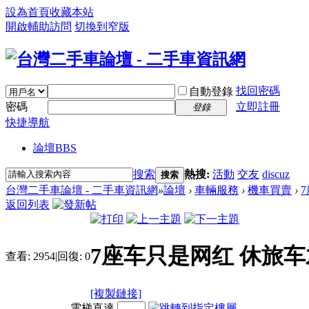
設為首頁
收藏本站
開啟輔助訪問
切換到窄版
找回密碼
自動登錄
密碼
立即註冊
登錄
快捷導航
論壇
BBS
搜索
熱搜:
活動
交友
discuz
搜索
台灣二手車論壇 - 二手車資訊網
»
論壇
›
車輛服務
›
機車買賣
›
返回列表
7座车只是网红 休旅
查看:
2954
|
回復:
0
[複製鏈接]
電梯直達