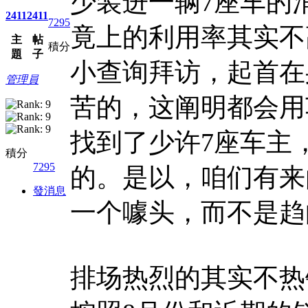
少装进一辆7座车的
2411
2411
7295
竟上的利用率其实不
主
帖
積分
題
子
小查询拜访，起首在
管理員
苦的，这阐明都会用
找到了少许7座车主
積分
7295
的。是以，咱们有来
發消息
一个噱头，而不是趋
排场热烈的其实不热