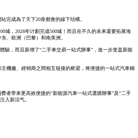
間站完成為了天下20座都會的線下结構。
5年100城，2026年计劃完成500城！而且在不久的未来還要拓展海
中东、欧洲（巴黎）和南美洲。
I看車體驗，而且新增了“二手車交易一站式辦事”，進一步笼盖新能
和主機廠、經销商之間相互链接的桥梁，将便捷的一站式汽車糊
费者带来更高效便捷的“新能源汽車一站式選購辦事”及“二手
长注入新活气。