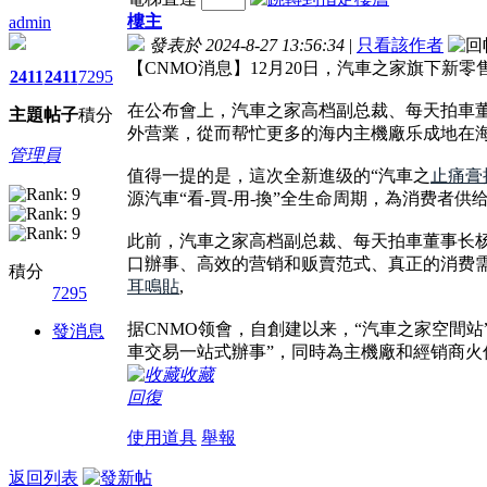
樓主
admin
發表於 2024-8-27 13:56:34
|
只看該作者
【CNMO消息】12月20日，汽車之家旗下新
2411
2411
7295
在公布會上，汽車之家高档副总裁、每天拍車董事
主題
帖子
積分
外营業，從而帮忙更多的海内主機廠乐成地在
管理員
值得一提的是，這次全新進级的“汽車之
止痛膏
源汽車“看-買-用-換”全生命周期，為消费者供
此前，汽車之家高档副总裁、每天拍車董事长
口辦事、高效的营销和贩賣范式、真正的消费
積分
耳鳴貼
,
7295
据CNMO领會，自創建以来，“汽車之家空間
發消息
車交易一站式辦事”，同時為主機廠和經销商火
收藏
回復
使用道具
舉報
返回列表