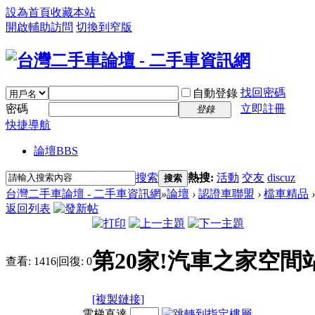
設為首頁
收藏本站
開啟輔助訪問
切換到窄版
找回密碼
自動登錄
密碼
立即註冊
登錄
快捷導航
論壇
BBS
搜索
熱搜:
活動
交友
discuz
搜索
台灣二手車論壇 - 二手車資訊網
»
論壇
›
認證車聯盟
›
檔車精品
›
返回列表
第20家!汽車之家空
查看:
1416
|
回復:
0
[複製鏈接]
電梯直達