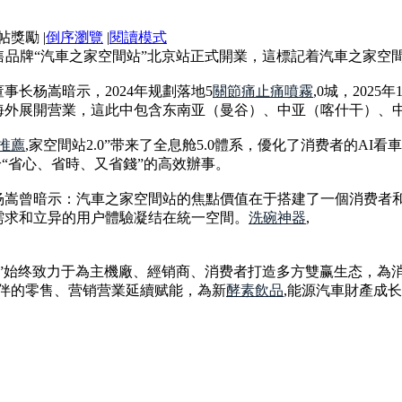
|
倒序瀏覽
|
閱讀模式
零售品牌“汽車之家空間站”北京站正式開業，這標記着汽車之家空
长杨嵩暗示，2024年规劃落地5
關節痛止痛噴霧
,0城，202
海外展開营業，這此中包含东南亚（曼谷）、中亚（喀什干）、
推薦
,家空間站2.0”带来了全息舱5.0體系，優化了消费者的A
给“省心、省時、又省錢”的高效辦事。
杨嵩曾暗示：汽車之家空間站的焦點價值在于搭建了一個消费者
需求和立异的用户體驗凝结在統一空間。
洗碗神器
,
站”始终致力于為主機廠、經销商、消费者打造多方雙赢生态，為消
伴的零售、营销营業延續赋能，為新
酵素飲品
,能源汽車財產成