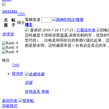
2411
2411
7295
電梯直達
主
帖
積分
樓主
題
子
發表於 2019-7-18 17:17:21
|
只看該作者
管理員
迈特威是个优错误谬
淚溝
,误很光鲜的车，优异的
型代价），出格是和同价位的奔跑V级比起来，
都是那末弱。迈特威原本是一台有必定卖点的车
積分
7295
發消息
收藏
回復
使用道具
舉報
返回列表
高級模式