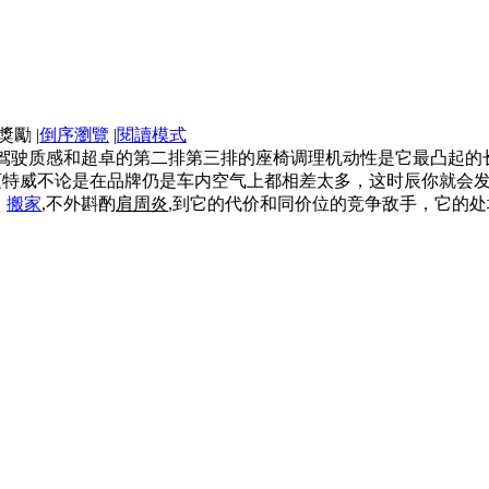
|
倒序瀏覽
|
閱讀模式
驾驶质感和超卓的第二排第三排的座椅调理机动性是它最凸起的长
迈特威不论是在品牌仍是车内空气上都相差太多，这时辰你就会
，
搬家
,不外斟酌
肩周炎
,到它的代价和同价位的竞争敌手，它的