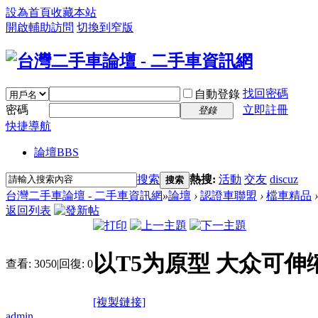
設為首頁
收藏本站
開啟輔助訪問
切換到窄版
找回密碼
自動登錄
密碼
立即註冊
登錄
快捷導航
論壇
BBS
搜索
熱搜:
活動
交友
discuz
搜索
台灣二手車論壇 - 二手車資訊網
»
論壇
›
認證車聯盟
›
檔車精品
›
返回列表
以T5为原型 大众可
查看:
3050
|
回復:
0
[複製鏈接]
admin