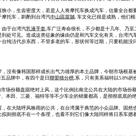
道狭小，生齿密度大，若是人人将摩托车换成汽车，估量全台都
于摩托车，斟酌到台湾汽
中山區當舖
, 车文化已很是成熟，他们
，由于台湾汽
乳液手套
,车广泛寿命很长，不少都是十几年、乃至
仍是到处可见。造成这类征象的缘由仍是和汽车文化有关，台湾汽
一台纯洁代步东西，不管多老的车，形状何等过期，只要机能没
，没有像韩国那样成长出气力雄厚的本土品牌，今朝市场根基被
前五品牌中，有四个是日
聯盟積分榜
,系，只有美系福特以5.8%
的市场份额盘踞绝对上风，这个比例比南北公共在大陆的市场份额高
产、本田、三菱、福特等等不少车企的销量都高，是彻彻底底的
置，在大陆呼风唤雨的公共，在台湾属于典范的小众品牌。固然
比拟则彻底不在一个条理，也看不到它们像大陆同样将日系车摁