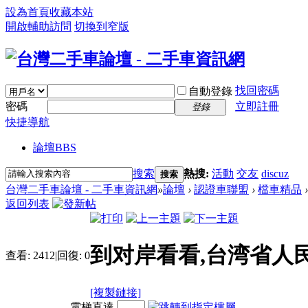
設為首頁
收藏本站
開啟輔助訪問
切換到窄版
找回密碼
自動登錄
密碼
立即註冊
登錄
快捷導航
論壇
BBS
搜索
熱搜:
活動
交友
discuz
搜索
台灣二手車論壇 - 二手車資訊網
»
論壇
›
認證車聯盟
›
檔車精品
›
返回列表
到对岸看看,台湾省人
查看:
2412
|
回復:
0
[複製鏈接]
電梯直達