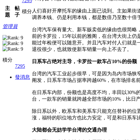
7295
主
帖
人们喜好开摩托车的缘由上面已说到。主如果街
積分
題
子
调养本钱、仍是利用本钱，都是数倍乃至数十倍
管理員
台湾汽车保有量大、新车贩卖低的缘由也很简略
前的卡罗拉，15年以前的雅阁，在台湾大街上
能过年检便可以随意开。并且汽车对付人们就是
退役很少，也就致使新车销量一向上不去了。
積分
日系车占绝对主导，卡罗拉一款车占10%的份额
7295
台湾的汽车工业起步很早，可是因为岛内市场狭窄
發消息
阐发，日系车市场占据率跨越60%，在市场排名
在日系车内部，份额也是高度不均，丰田以30%
台，一款车的销量就跨越全部市场的10%，比日
除日系以外，欧系车和美系车只能充任替补的位
涨，福特的职位地方也比力安定，可是和日系车
大陆都会无妨学学台湾的交通办理