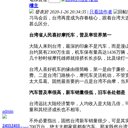
樓主
發表於 2020-1-26 20:34:35
|
只看該作者
习马会后，台湾再度成为存眷核心，跟着台湾大
甚么区分。
台湾省人民喜好摩托车，普及率世界第一
大陆人来到台湾，最深的印象不是汽车，而是漫山
台约莫有2300万生齿，机车保有量高达143
几十秒时候摩托雄师就排挤长长步队，比及绿灯
台湾人喜好机车的缘由很简略，第一是由于廉价
费。二是台湾门路狭小，摩托车灵活机动，不管
太大瓜葛。固然最首要的一点是台湾不由摩，当
汽车普及率很高，新车销量很低，旧车各处都是
台湾远比大陆经济繁华，人均收入是大陆几倍，可是
量和其经济成长也不相等。
admin
不外必要指出，固然台湾新车销量很少，可是其实
2411
2411
700万台，绝大大都家庭都有汽车。那末既然台