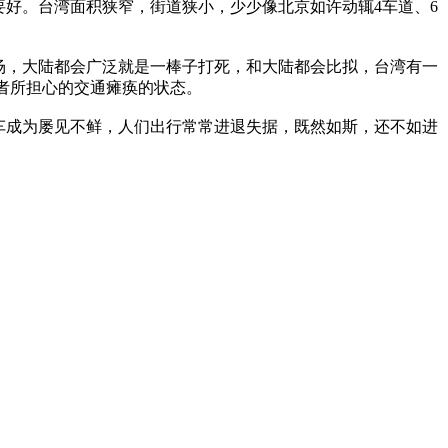
好。台湾面积狭窄，街道狭小，少少像北京如许动辄4车道、6
场，大陆都会广泛就是一棒子打死，和大陆都会比拟，台湾有一
者所担心的交通瘫痪的状态。
车成为屡见不鲜，人们出行常常进退失据，既然如斯，还不如进