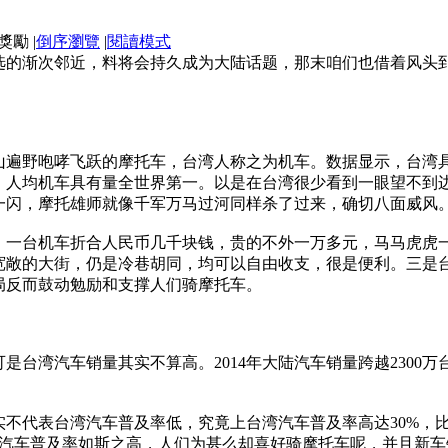
|
倒序瀏覽
|
閱讀模式
选的渐次邻近，料将会持久成为大陆话题，那末咱们也借着风头
遍野咆哮飞跃的摩托车，台湾人称之为机车。数据显示，台湾具
6万辆，人均机车具有量全世界第一。以是在台湾很少看到一眼望不
一闪，摩托雄师就像千军万马过河同样杀了过来，确切八面威风
，一台机车折合人民币几千块钱，贵的不外一万多元，马马虎虎
宽敞的大街，仍是冷巷胡同，均可以自由收支，很是便利。三是
局反而鼓动勉励和支撑人们骑摩托车。
台湾汽车销量其实不算高。2014年大陆汽车销量跨越2300
不代表台湾汽车普及率低，究竟上台湾汽车普及率高达30%，比
湾汽车普及率如斯之高，人们为甚么却喜好骑摩托车呢，并且新