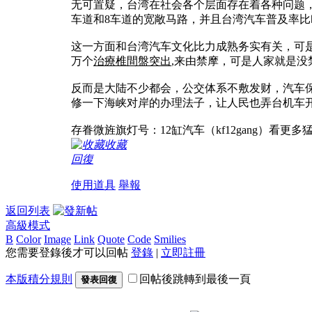
无可置疑，台湾在社会各个层面存在着各种问题
车道和8车道的宽敞马路，并且台湾汽车普及率
这一方面和台湾汽车文化比力成熟务实有关，可
万个
治療椎間盤突出
,来由禁摩，可是人家就是
反而是大陆不少都会，公交体系不敷发财，汽车
修一下海峡对岸的办理法子，让人民也弄台机车
存眷微旌旗灯号：12缸汽车（kf12gang）看更多
收藏
回復
使用道具
舉報
返回列表
高級模式
B
Color
Image
Link
Quote
Code
Smilies
您需要登錄後才可以回帖
登錄
|
立即註冊
本版積分規則
回帖後跳轉到最後一頁
發表回復